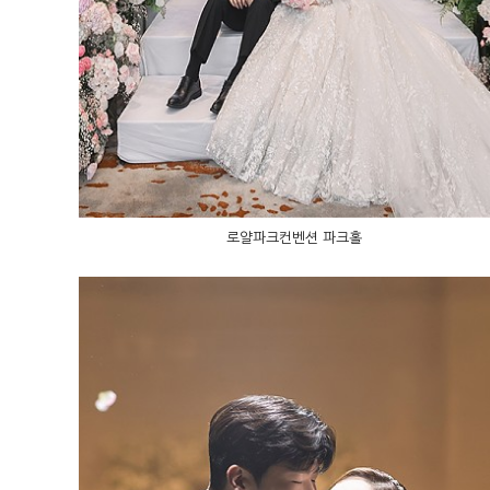
로얄파크컨벤션 파크홀