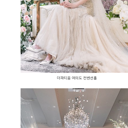
더파티움 여의도 컨벤션홀