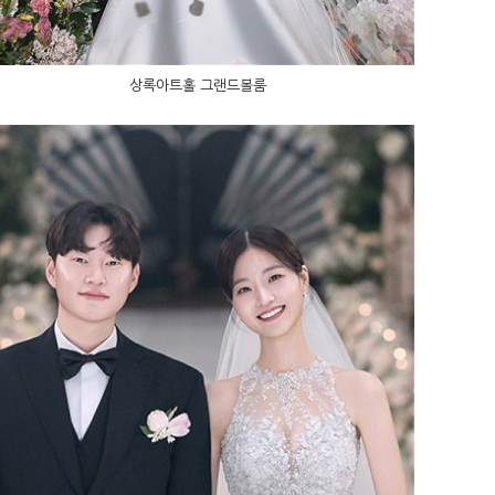
상록아트홀 그랜드볼룸